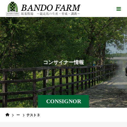
コ
ン
サ
イ
ナ
ー
情
報
CONSIGNOR
ー
テスト３