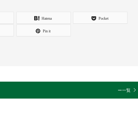
Hatena
Pocket
Pin it
ー一覧