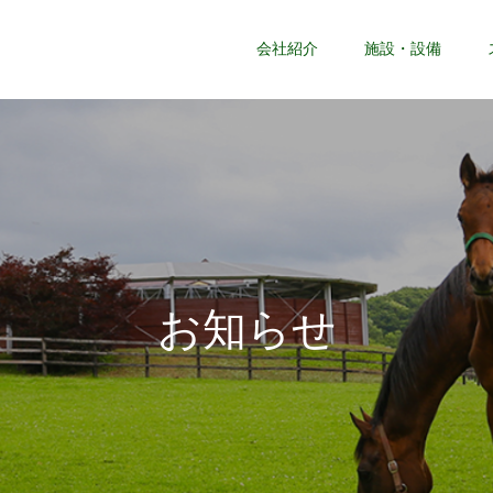
会社紹介
施設・設備
お
知
ら
せ