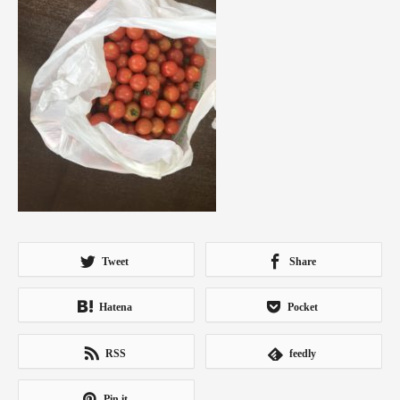
Tweet
Share
Hatena
Pocket
RSS
feedly
Pin it