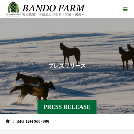
プ
レ
ス
リ
リ
ー
ス
PRESS RELEASE
IMG_1244 (600×800)