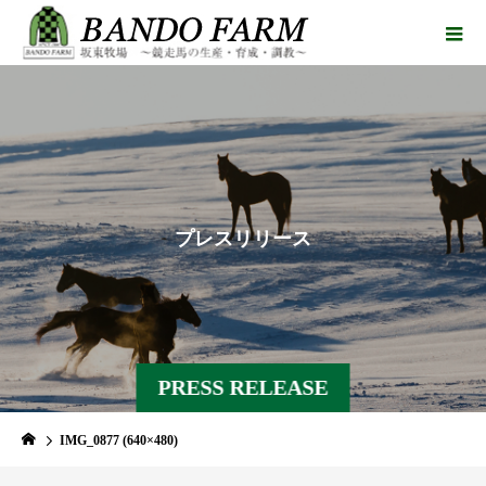
プ
レ
ス
リ
リ
ー
ス
PRESS RELEASE
IMG_0877 (640×480)