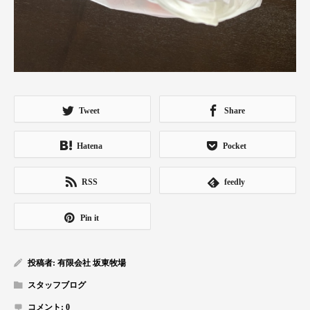
Tweet
Share
Hatena
Pocket
RSS
feedly
Pin it
投稿者:
有限会社 坂東牧場
スタッフブログ
コメント:
0