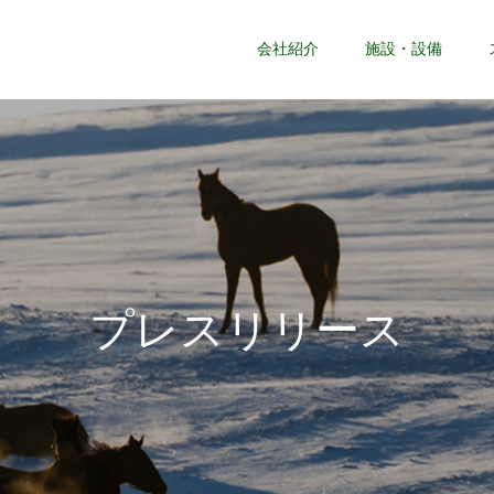
会社紹介
施設・設備
プ
レ
ス
リ
リ
ー
ス