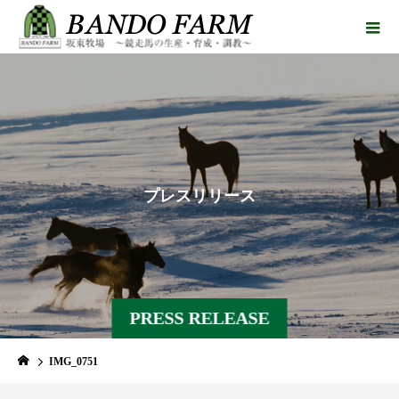
プ
レ
ス
リ
リ
ー
ス
PRESS RELEASE
IMG_0751