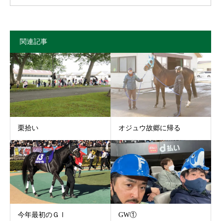
関連記事
栗拾い
オジュウ故郷に帰る
今年最初のＧⅠ
GW①