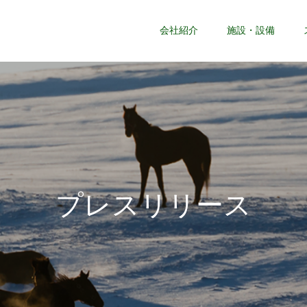
会社紹介
施設・設備
プ
レ
ス
リ
リ
ー
ス