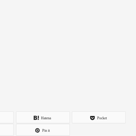
Hatena
Pocket
Pin it