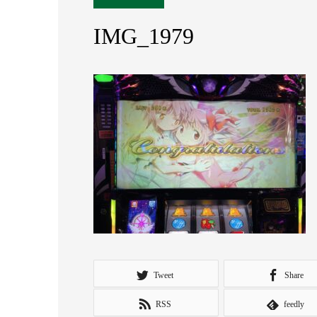
IMG_1979
Tweet
Share
RSS
feedly