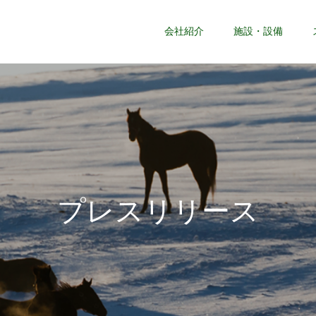
会社紹介
施設・設備
プ
レ
ス
リ
リ
ー
ス