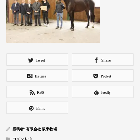
Tweet
Share
Hatena
Pocket
RSS
feedly
Pin it
投稿者:
有限会社 坂東牧場
コメント:
0