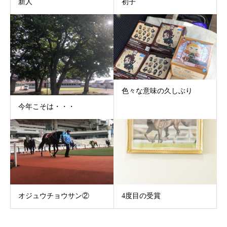
新人
初子
色々な意味の久しぶり
今年こそは・・・
オジュウチョウサン②
4度目の受賞