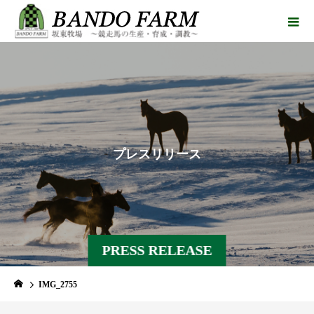
プ
レ
ス
リ
リ
ー
ス
PRESS RELEASE
IMG_2755