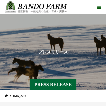
プ
レ
ス
リ
リ
ー
ス
PRESS RELEASE
IMG_2778