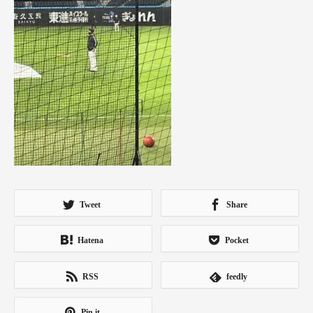
Tweet
Share
Hatena
Pocket
RSS
feedly
Pin it