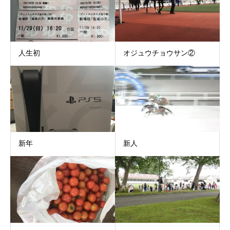
人生初
オジュウチョウサン②
新年
新人