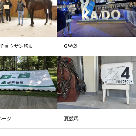
チョウサン移動
GW②
ページ
夏競馬