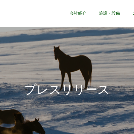
会社紹介
施設・設備
プ
レ
ス
リ
リ
ー
ス