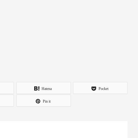
Hatena
Pocket
Pin it