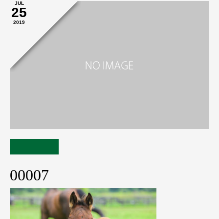
JUL
25
2019
00007