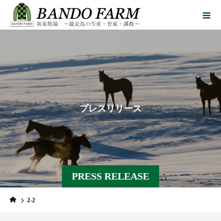
プ
レ
ス
リ
リ
ー
ス
PRESS RELEASE
2-2