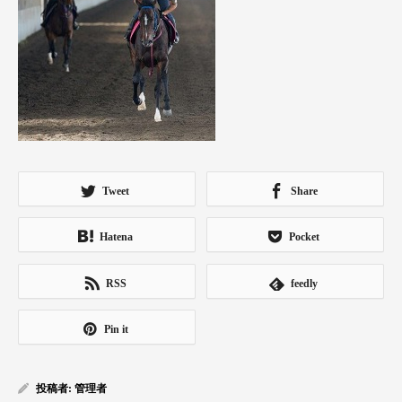
Tweet
Share
Hatena
Pocket
RSS
feedly
Pin it
投稿者:
管理者