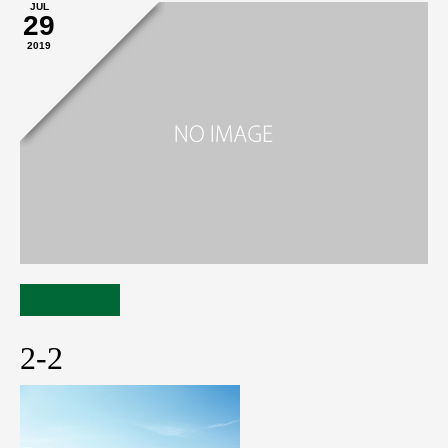
JUL
29
2019
2-2