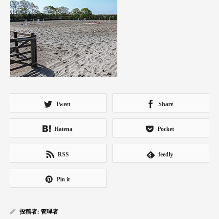
Tweet
Share
Hatena
Pocket
RSS
feedly
Pin it
投稿者:
管理者