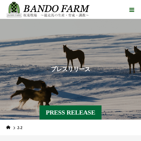
プ
レ
ス
リ
リ
ー
ス
PRESS RELEASE
2-2