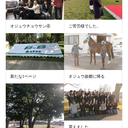
オジュウチョウサン④
ご苦労様でした。
新たな1ページ
オジュウ故郷に帰る
震えました。