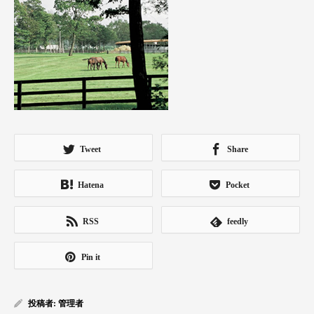
Tweet
Share
Hatena
Pocket
RSS
feedly
Pin it
投稿者:
管理者