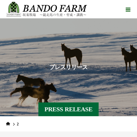
プ
レ
ス
リ
リ
ー
ス
PRESS RELEASE
2