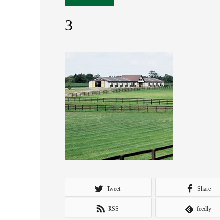
3
Tweet
Share
RSS
feedly