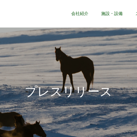
会社紹介
施設・設備
プ
レ
ス
リ
リ
ー
ス