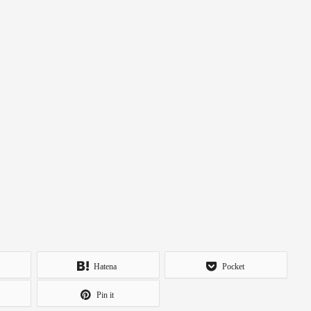
Hatena
Pocket
Pin it