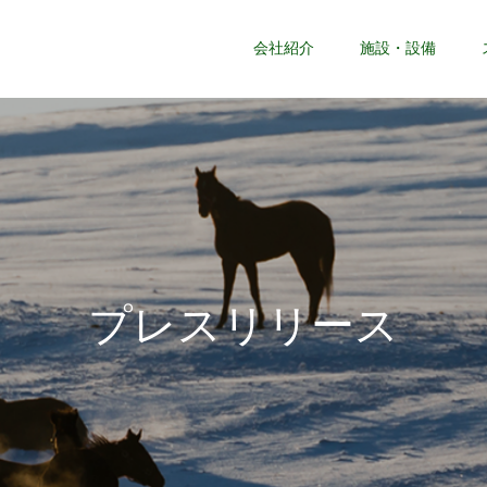
会社紹介
施設・設備
プ
レ
ス
リ
リ
ー
ス