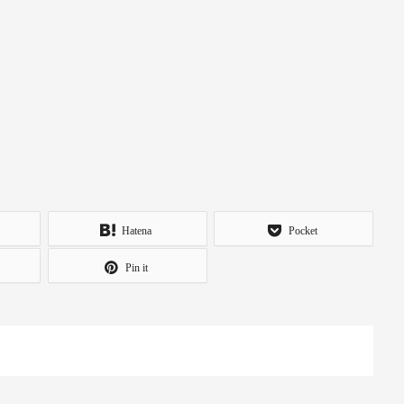
Hatena
Pocket
Pin it