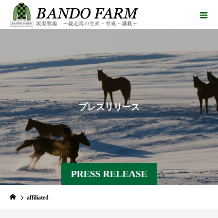
プ
レ
ス
リ
リ
ー
ス
PRESS RELEASE
affiliated