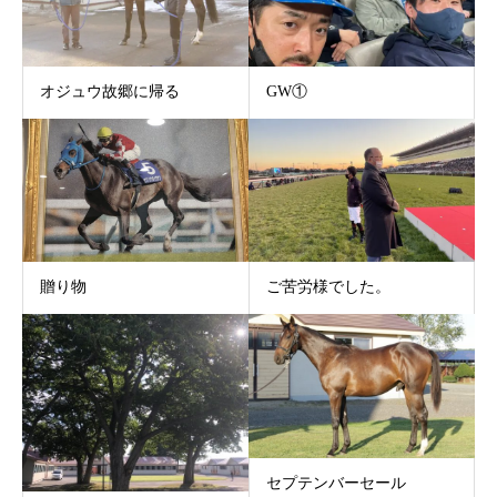
オジュウ故郷に帰る
GW①
贈り物
ご苦労様でした。
セプテンバーセール