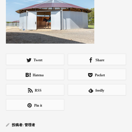
Tweet
Share
Hatena
Pocket
RSS
feedly
Pin it
投稿者:
管理者