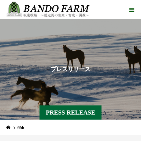
プ
レ
ス
リ
リ
ー
ス
PRESS RELEASE
fifth