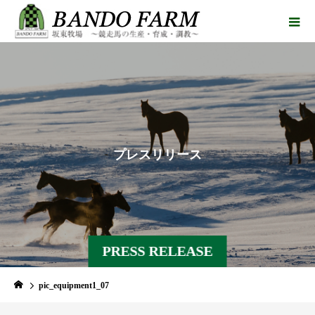
プ
レ
ス
リ
リ
ー
ス
PRESS RELEASE
pic_equipment1_07