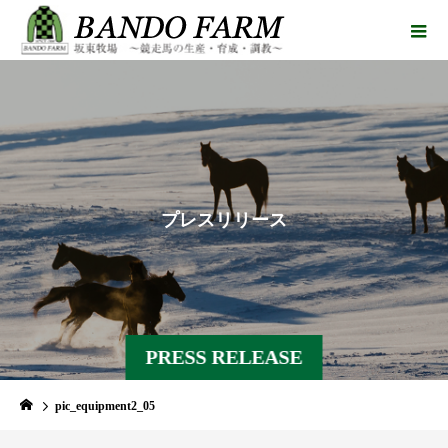
プ
レ
ス
リ
リ
ー
ス
PRESS RELEASE
pic_equipment2_05