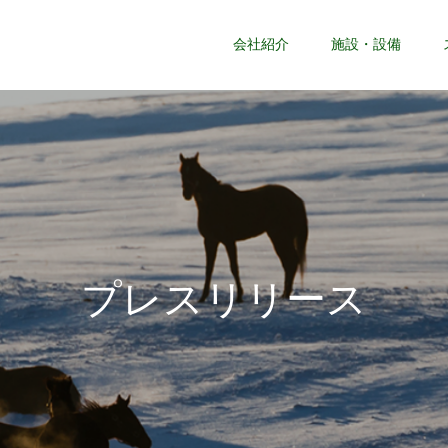
会社紹介
施設・設備
プ
レ
ス
リ
リ
ー
ス