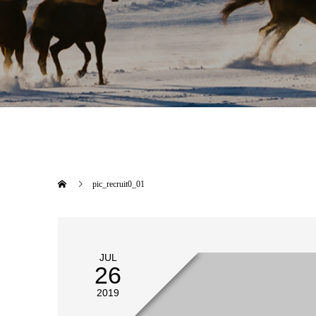
pic_recruit0_01
JUL
26
2019