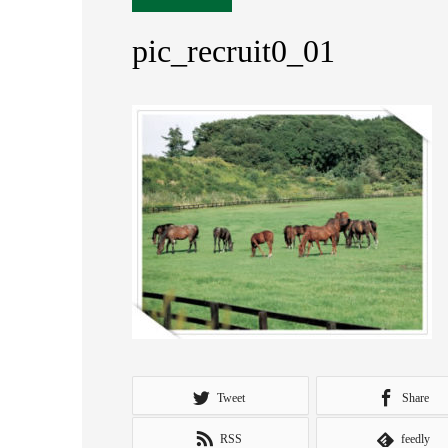
pic_recruit0_01
Tweet
Share
RSS
feedly