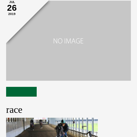
JUL
26
2019
race