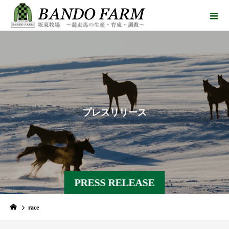
プ
レ
ス
リ
リ
ー
ス
PRESS RELEASE
race