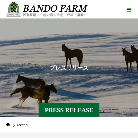
プ
レ
ス
リ
リ
ー
ス
PRESS RELEASE
second