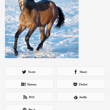
Tweet
Share
Hatena
Pocket
RSS
feedly
Pin it