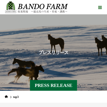
プ
レ
ス
リ
リ
ー
ス
PRESS RELEASE
top3