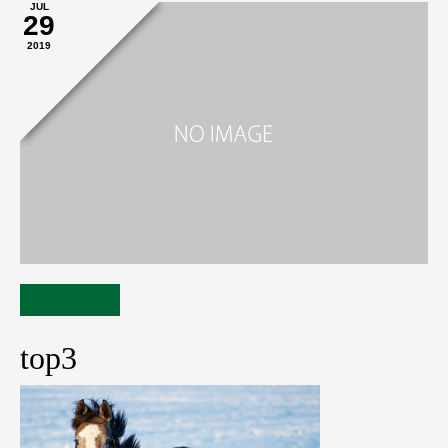
JUL
29
2019
top3