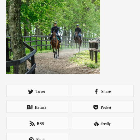
Tweet
Share
Hatena
Pocket
RSS
feedly
Pin it