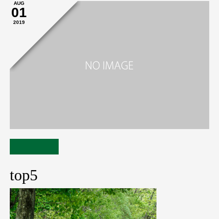
AUG
01
2019
top5