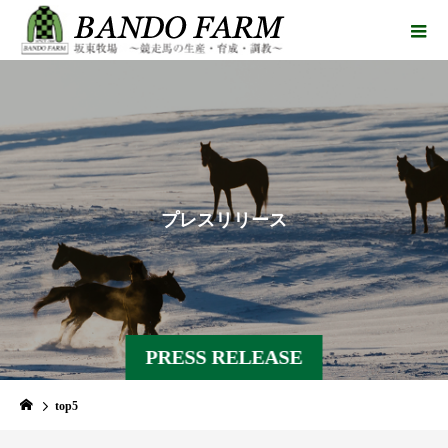
プ
レ
ス
リ
リ
ー
ス
PRESS RELEASE
top5