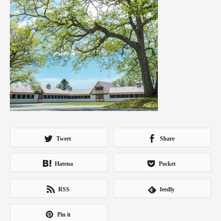
Tweet
Share
Hatena
Pocket
RSS
feedly
Pin it