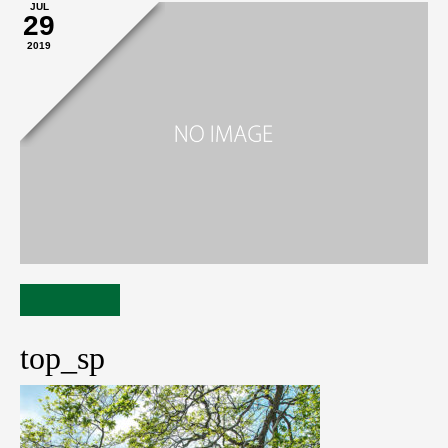
JUL
29
2019
top_sp